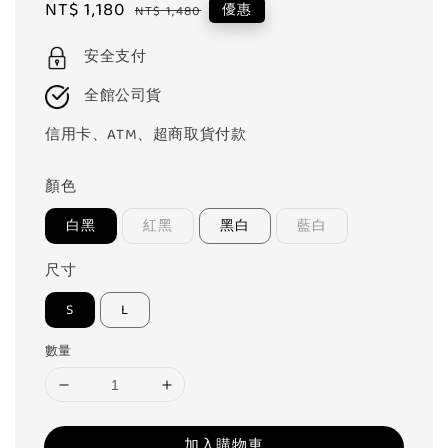
Sale
NT$ 1,180
Regular
優惠
NT$ 1,480
price
price
安全支付
全館公司貨
信用卡、ATM、超商取貨付款
顏色
白黑
紅黑
黑白
藍白
尺寸
S
L
數量
加入購物車