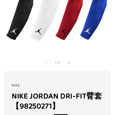
1
/
2
NIKE
NIKE JORDAN DRI-FIT臂套
【98250271】