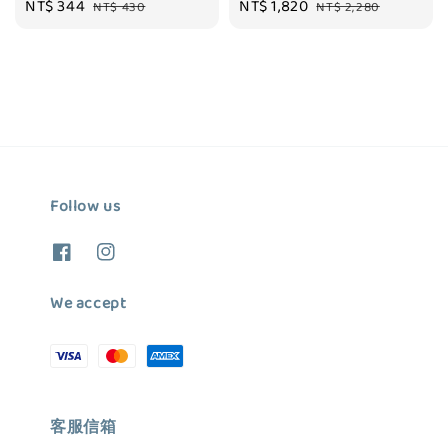
Sale
NT$ 344
Regular
Sale
NT$ 1,820
Regular
NT$ 430
NT$ 2,280
price
price
price
price
Follow us
We accept
客服信箱