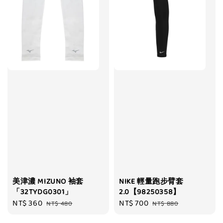
美津濃 MIZUNO 袖套
NIKE 輕量跑步臂套
「32TYDG0301」
2.0【98250358】
Sale
NT$ 360
Regular
Sale
NT$ 700
Regular
NT$ 480
NT$ 880
price
price
price
price