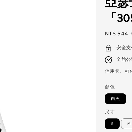
亞瑟士
「30
Sale
NT$ 544
price
安全支
全館公
信用卡、AT
顏色
白黑
尺寸
S
M