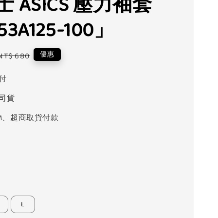
 ASICS 壓力袖套
53A125-100」
Regular
優惠
NT$ 680
price
付
司貨
M、超商取貨付款
L