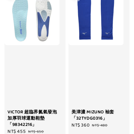
VICTOR 超臨界氮氣發泡
美津濃 MIZUNO 袖套
加厚羽球運動鞋墊
「32TYDG0316」
「98342216」
Sale
NT$ 360
Regular
NT$ 480
Sale
NT$ 455
Regular
NT$ 650
price
price