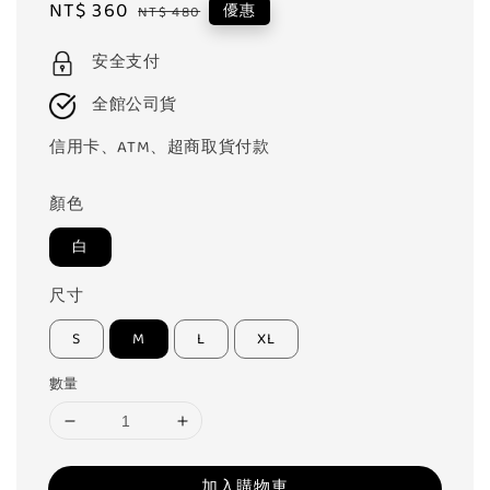
Sale
NT$ 360
Regular
優惠
NT$ 480
price
price
安全支付
全館公司貨
信用卡、ATM、超商取貨付款
顏色
白
尺寸
S
M
L
XL
數量
加入購物車