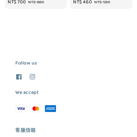
Sale
NT$ 700
Regular
Sale
NT$ 460
Regular
NT$ 880
NT$ 580
price
price
price
price
Follow us
We accept
客服信箱