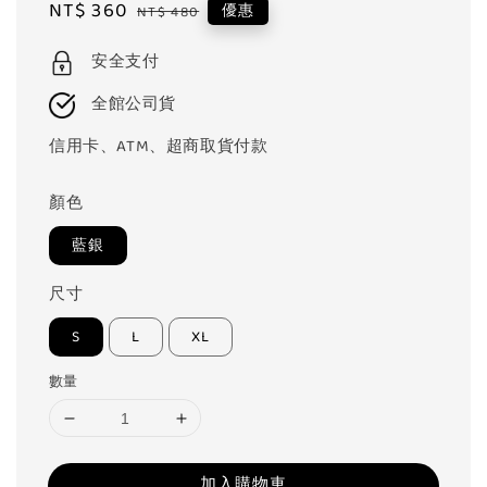
Sale
NT$ 360
Regular
優惠
NT$ 480
price
price
安全支付
全館公司貨
信用卡、ATM、超商取貨付款
顏色
藍銀
尺寸
S
L
XL
數量
加入購物車