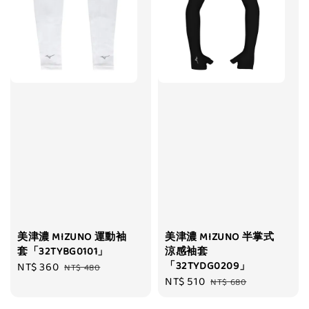
美津濃 MIZUNO 運動袖
美津濃 MIZUNO 半掌式
套「32TYBG0101」
涼感袖套
「32TYDG0209」
Sale
NT$ 360
Regular
NT$ 480
Sale
NT$ 510
Regular
price
price
NT$ 680
price
price