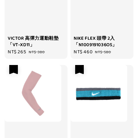
VICTOR 高彈力運動鞋墊
NIKE FLEX 頭帶 2入
「VT-XD11」
「N1009191036OS」
Sale
NT$ 265
Regular
Sale
NT$ 460
Regular
NT$ 380
NT$ 580
price
price
price
price
優惠
優惠