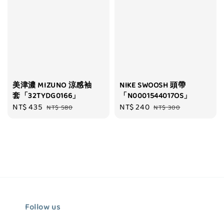
美津濃 MIZUNO 涼感袖
NIKE SWOOSH 頭帶
套「32TYDG0166」
「N0001544017OS」
Sale
NT$ 435
Regular
Sale
NT$ 240
Regular
NT$ 580
NT$ 300
price
price
price
price
Follow us