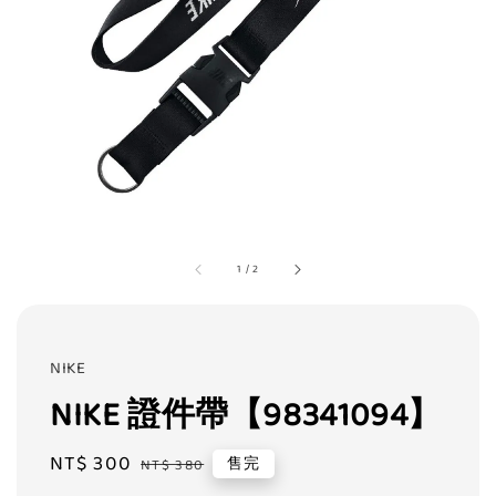
1
/
2
NIKE
NIKE 證件帶【98341094】
Sale
NT$ 300
Regular
售完
NT$ 380
price
price