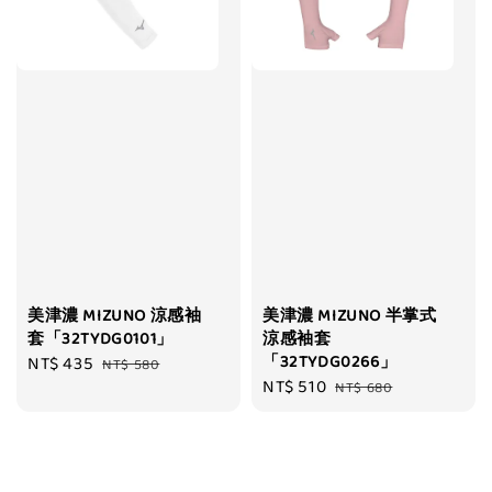
美津濃 MIZUNO 涼感袖
美津濃 MIZUNO 半掌式
套「32TYDG0101」
涼感袖套
「32TYDG0266」
Sale
NT$ 435
Regular
NT$ 580
Sale
NT$ 510
Regular
price
price
NT$ 680
price
price