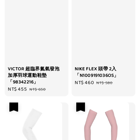
VICTOR 超臨界氮氣發泡
NIKE FLEX 頭帶 2入
加厚羽球運動鞋墊
「N1009191036OS」
「98342216」
Sale
NT$ 460
Regular
NT$ 580
Sale
NT$ 455
Regular
NT$ 650
price
price
price
price
優惠
優惠