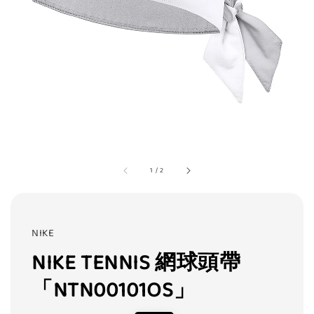
1
/
2
NIKE
NIKE TENNIS 網球頭帶
「NTN00101OS」