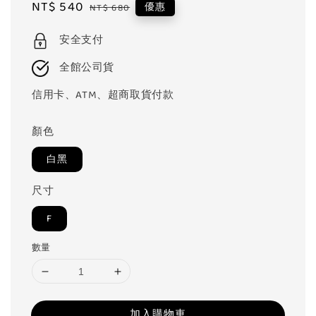
Sale
NT$ 540
Regular
優惠
NT$ 680
price
price
安全支付
全館公司貨
信用卡、ATM、超商取貨付款
顏色
白黑
尺寸
F
數量
加入購物車