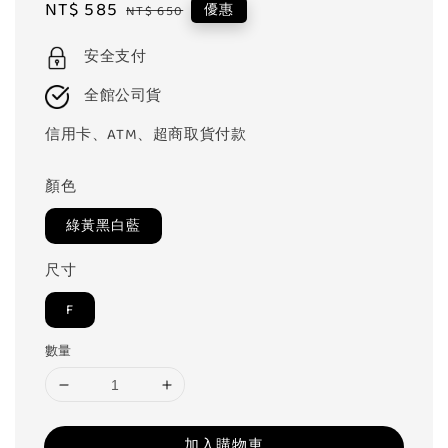
Sale
NT$ 585
Regular
優惠
NT$ 650
price
price
安全支付
全館公司貨
信用卡、ATM、超商取貨付款
顏色
綠黃黑白藍
尺寸
F
數量
加入購物車