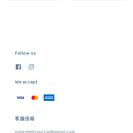
price
price
price
price
Follow us
We accept
客服信箱
volleyballsoul.tw@gmail.com