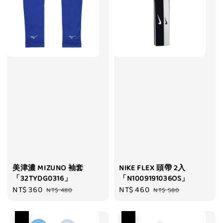
美津濃 MIZUNO 袖套
NIKE FLEX 頭帶 2入
「32TYDG0316」
「N1009191036OS」
Sale
NT$ 360
Regular
Sale
NT$ 460
Regular
NT$ 480
NT$ 580
price
price
price
price
優惠
優惠