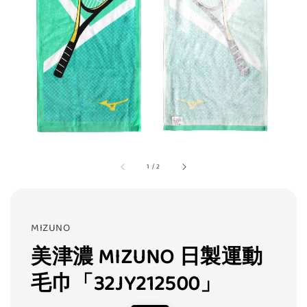
1
/
2
MIZUNO
美津濃 MIZUNO 日製運動
毛巾「32JY212500」