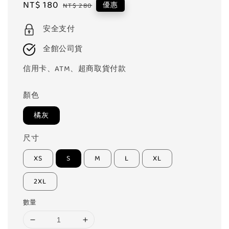
Sale
NT$ 180
Regular
優惠
NT$ 280
price
price
安全支付
全館公司貨
信用卡、ATM、超商取貨付款
顏色
橘灰
尺寸
XS
S
M
L
XL
2XL
數量