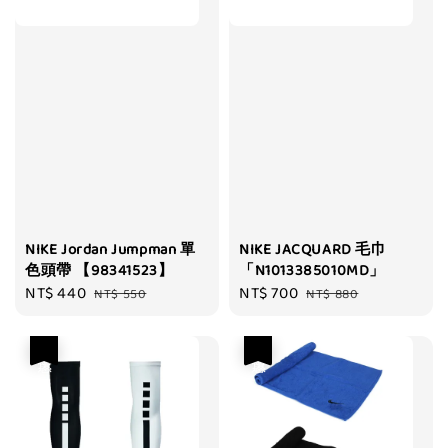
NIKE Jordan Jumpman 單
NIKE JACQUARD 毛巾
色頭帶 【98341523】
「N1013385010MD」
Sale
NT$ 440
Regular
Sale
NT$ 700
Regular
NT$ 550
NT$ 880
price
price
price
price
優惠
優惠