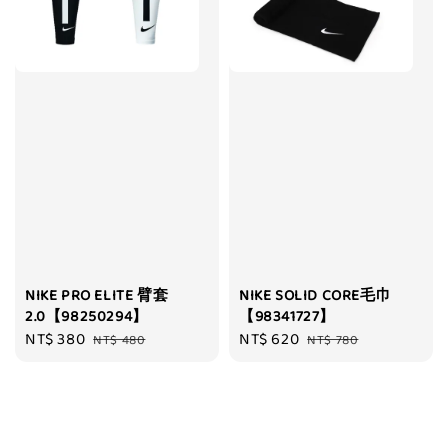
NIKE PRO ELITE 臂套
NIKE SOLID CORE毛巾
2.0【98250294】
【98341727】
Sale
NT$ 380
Regular
Sale
NT$ 620
Regular
NT$ 480
NT$ 780
price
price
price
price