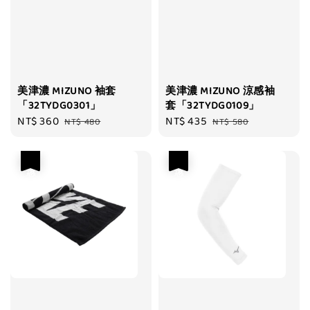
美津濃 MIZUNO 袖套
美津濃 MIZUNO 涼感袖
「32TYDG0301」
套「32TYDG0109」
Sale
NT$ 360
Regular
Sale
NT$ 435
Regular
NT$ 480
NT$ 580
price
price
price
price
優惠
優惠