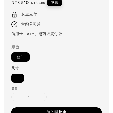
Sale
NT$ 510
Regular
優惠
NT$ 680
price
price
安全支付
全館公司貨
信用卡、ATM、超商取貨付款
顏色
藍白
尺寸
F
數量
加入購物車