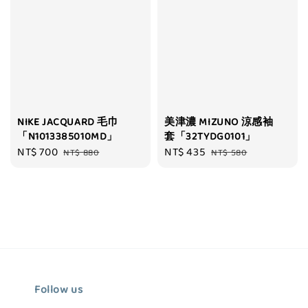
NIKE JACQUARD 毛巾
美津濃 MIZUNO 涼感袖
「N1013385010MD」
套「32TYDG0101」
Sale
NT$ 700
Regular
Sale
NT$ 435
Regular
NT$ 880
NT$ 580
price
price
price
price
Follow us