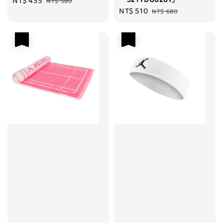
「32TYDG0201」
Sale
NT$ 435
Regular
NT$ 580
Sale
NT$ 510
Regular
price
price
NT$ 680
price
price
優惠
優惠