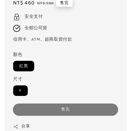
Sale
NT$ 460
Regular
售完
NT$ 580
price
price
安全支付
全館公司貨
信用卡、ATM、超商取貨付款
顏色
紅黑
尺寸
F
售完
分享