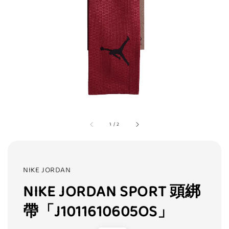
1
/
2
NIKE JORDAN
NIKE JORDAN SPORT 頭綁
帶「J1011610605OS」