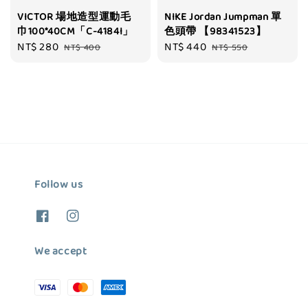
VICTOR 場地造型運動毛
NIKE Jordan Jumpman 單
巾100*40CM「C-4184I」
色頭帶 【98341523】
Sale
NT$ 280
Regular
Sale
NT$ 440
Regular
NT$ 400
NT$ 550
price
price
price
price
Follow us
We accept