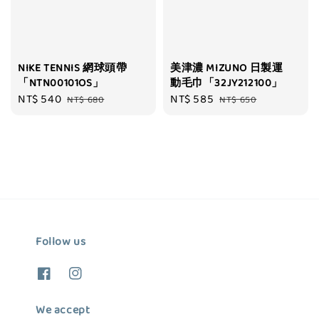
NIKE TENNIS 網球頭帶
美津濃 MIZUNO 日製運
「NTN00101OS」
動毛巾「32JY212100」
Sale
NT$ 540
Regular
Sale
NT$ 585
Regular
NT$ 680
NT$ 650
price
price
price
price
Follow us
We accept