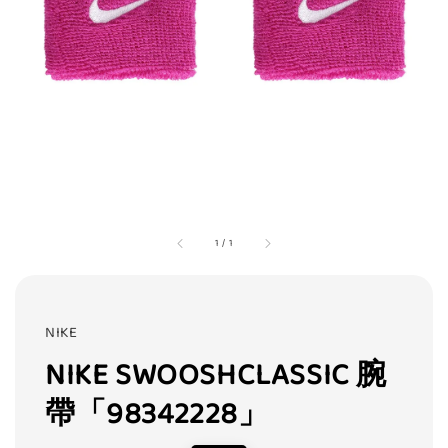
1
/
1
NIKE
NIKE SWOOSHCLASSIC 腕
帶「98342228」