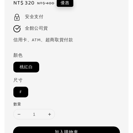
Sale
NT$ 320
Regular
優惠
NT$ 400
price
price
安全支付
全館公司貨
信用卡、ATM、超商取貨付款
顏色
桃紅白
尺寸
F
數量
加入購物車