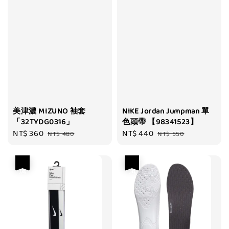
美津濃 MIZUNO 袖套
NIKE Jordan Jumpman 單
「32TYDG0316」
色頭帶 【98341523】
Sale
NT$ 360
Regular
Sale
NT$ 440
Regular
NT$ 480
NT$ 550
price
price
price
price
優惠
優惠