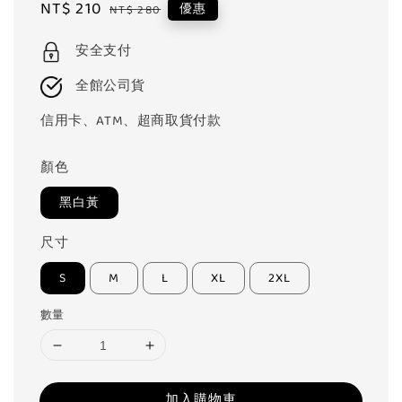
Sale
NT$ 210
Regular
優惠
NT$ 280
price
price
安全支付
全館公司貨
信用卡、ATM、超商取貨付款
顏色
黑白黃
尺寸
S
M
L
XL
2XL
數量
加入購物車