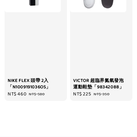
NIKE FLEX 頭帶 2入
VICTOR 超臨界氮氣發泡
「N1009191036OS」
運動鞋墊「98342088」
Sale
NT$ 460
Regular
Sale
NT$ 225
Regular
NT$ 580
NT$ 350
price
price
price
price