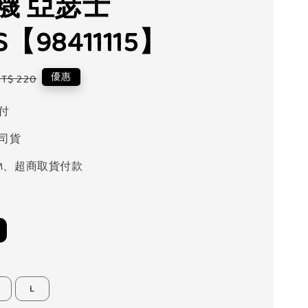
襪 亞瑟士
S【98411115】
Regular
優惠
T$ 220
rice
付
司貨
M、超商取貨付款
L