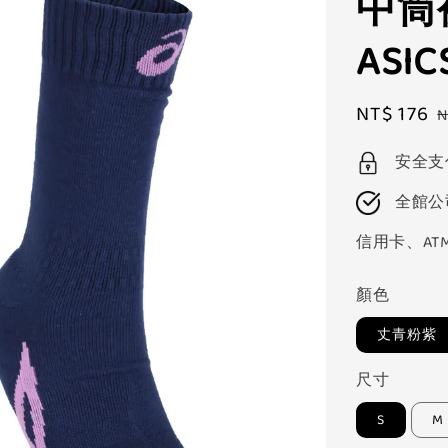
中筒
ASIC
Sale
NT$ 176
N
price
p
安全支
全館公
信用卡、AT
顏色
丈青粉紫
尺寸
S
M