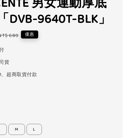
CENTE 男女運動厚底
DVB-9640T-BLK」
Regular
優惠
NT$ 680
price
付
司貨
M、超商取貨付款
S
M
L