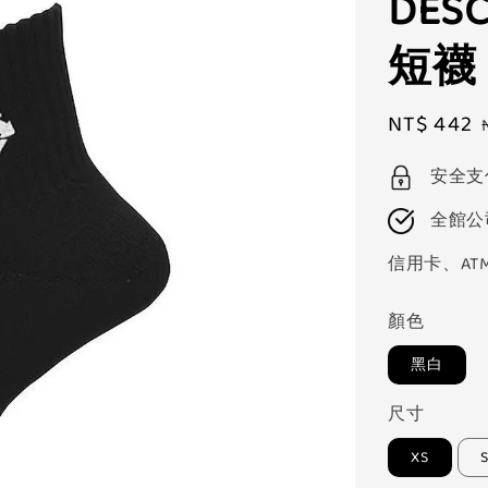
DES
短襪「
Sale
NT$ 442
price
安全支
全館公
信用卡、AT
顏色
黑白
尺寸
XS