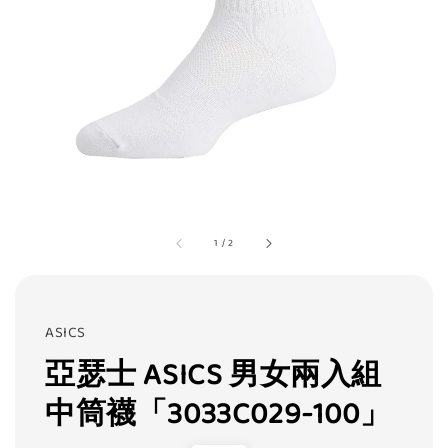
1
/
2
ASICS
亞瑟士 ASICS 男女兩入組
中筒襪「3033C029-100」