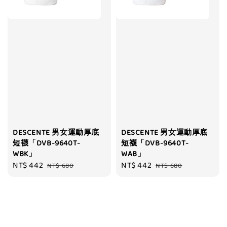
DESCENTE 男女運動厚底
DESCENTE 男女運動厚底
短襪「DVB-9640T-
短襪「DVB-9640T-
WBK」
WAB」
Sale
NT$ 442
Regular
Sale
NT$ 442
Regular
NT$ 680
NT$ 680
price
price
price
price