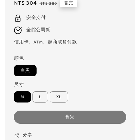
Sale
NT$ 304
Regular
售完
NT$ 380
price
price
安全支付
全館公司貨
信用卡、ATM、超商取貨付款
顏色
白黑
尺寸
M
L
XL
售完
分享