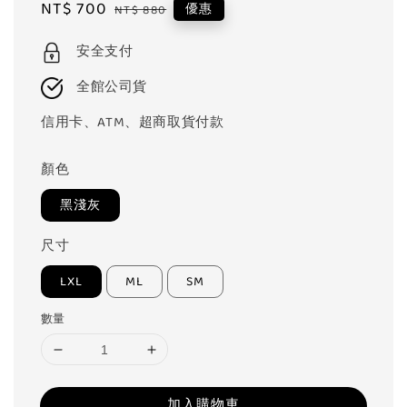
Sale
NT$ 700
Regular
優惠
NT$ 880
price
price
安全支付
全館公司貨
信用卡、ATM、超商取貨付款
顏色
黑淺灰
尺寸
LXL
ML
SM
數量
加入購物車