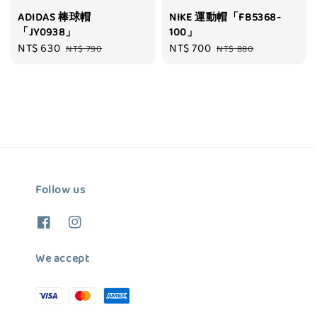
ADIDAS 棒球帽
NIKE 運動帽「FB5368-
「JY0938」
100」
Sale
NT$ 630
Regular
Sale
NT$ 700
Regular
NT$ 790
NT$ 880
price
price
price
price
Follow us
We accept