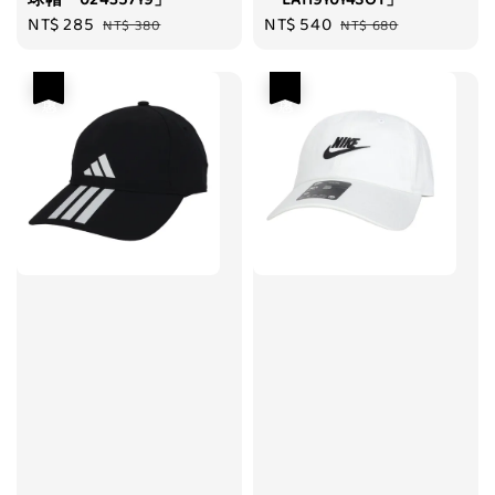
球帽「02435719」
「LAH91014SOT」
Sale
NT$ 285
Regular
Sale
NT$ 540
Regular
NT$ 380
NT$ 680
price
price
price
price
優惠
優惠