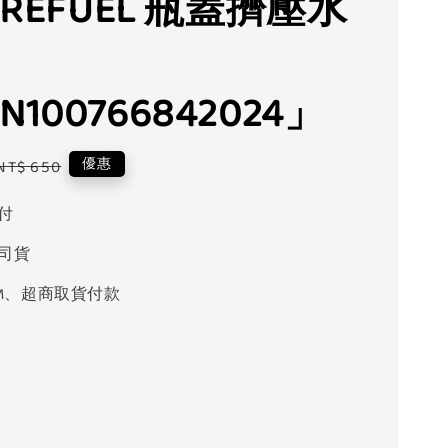
E REFUEL 瓶蓋擠壓水
N100766842024」
Regular
優惠
NT$ 650
price
付
司貨
M、超商取貨付款