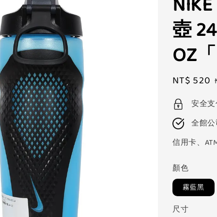
NIK
壺 24
OZ「
Sale
NT$ 520
price
安全支
全館公
信用卡、AT
顏色
霧藍黑
尺寸