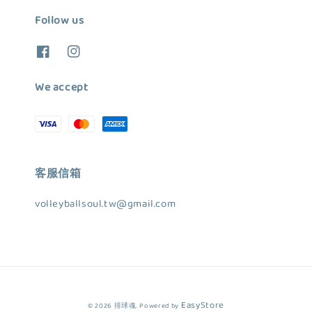
Follow us
We accept
客服信箱
volleyballsoul.tw@gmail.com
EasyStore
© 2026 排球魂. Powered by