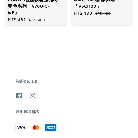
CONTI 5號超軟橡膠排球-
Molten #5橡膠排球
雙色系列「V700-5-
「V5C1100」
WB」
Sale
NT$ 430
Regular
NT$ 480
Sale
NT$ 450
Regular
NT$ 480
price
price
price
price
Follow us
We accept