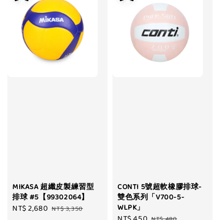
MIKASA 超纖皮製練習型
CONTI 5號超軟橡膠排球-
排球 #5【99302064】
雙色系列「V700-5-
WLPK」
Sale
NT$ 2,680
Regular
NT$ 3,350
Sale
NT$ 450
Regular
NT$ 480