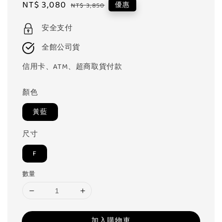
Sale
NT$ 3,080
Regular
優惠
NT$ 3,850
price
price
安全支付
全館公司貨
信用卡、ATM、超商取貨付款
顏色
黃藍
尺寸
F
數量
加入購物車