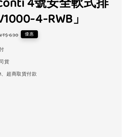
onti 4號安全軟式排
1000-4-RWB」
Regular
優惠
NT$ 630
price
付
司貨
M、超商取貨付款