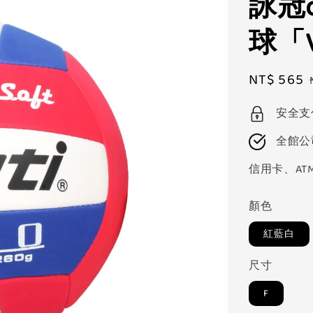
詠冠c
球「V
Sale
NT$ 565
price
安全支
全館公
信用卡、AT
顏色
紅藍白
尺寸
F