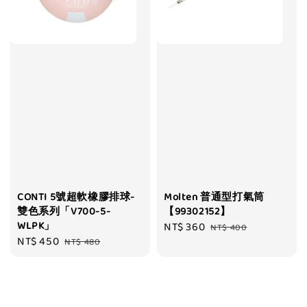
CONTI 5號超軟橡膠排球-
Molten 普通型打氣筒
雙色系列「V700-5-
【99302152】
WLPK」
Sale
NT$ 360
Regular
NT$ 400
Sale
NT$ 450
Regular
NT$ 480
price
price
price
price