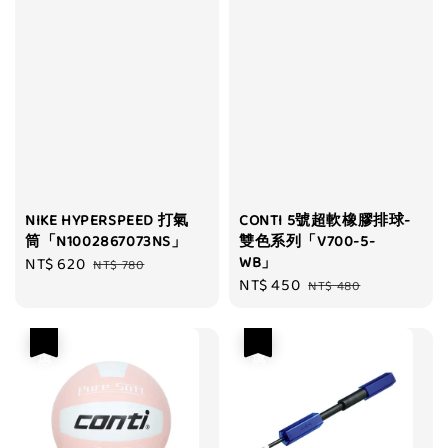
NIKE HYPERSPEED 打氣
CONTI 5號超軟橡膠排球-
筒「N1002867073NS」
雙色系列「V700-5-
WB」
Sale
NT$ 620
Regular
NT$ 780
Sale
NT$ 450
Regular
price
price
NT$ 480
price
price
優惠
優惠