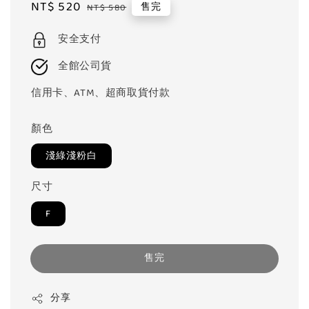
Sale
NT$ 520
Regular
售完
NT$ 580
price
price
安全支付
全館公司貨
信用卡、ATM、超商取貨付款
顏色
淺綠淺粉白
尺寸
F
售完
分享